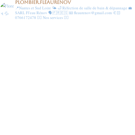
PLOMBIER.FLEAURENOV
📍Nantes et Sud Loire 🌤️
🛁 Réfection de salle de bain & dépannage
💼
SARL Fl'eau Rénov 🗣️🇫🇷🇪🇸
📧 fleaurenov@gmail.com
🤙🏻
0766172478
👇🏻 Nos services 👇🏻